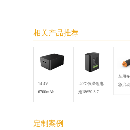
相关产品推荐
车用
14.4V
-40℃低温锂电
急启
6700mAh
池18650 3.7V
20000
18650 松下 特
13.2Ah，信号
种设备储能锂
监控设备锂电
电池
池
定制案例