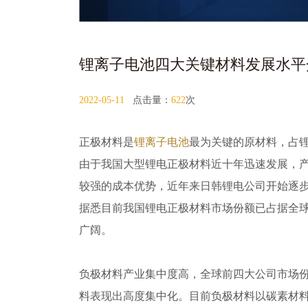
锂离子电池四大关键材料发展水平
2022-05-11
点击量：
622
次
正极材料是
锂离子电池
最为关键的原材料，占锂
由于我国大型锂电正极材料近十年迅速发展，
较强的成本优势，近年来日韩锂电公司开始逐
据悉目前我国锂电正极材料市场份额已占据全
广阔。
负极材料产业集中度高，全球前四大公司市场份
料表现出高度集中化。目前负极材料以碳素材