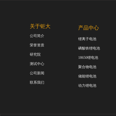
关于钜大
产品中心
公司简介
锂离子电池
荣誉资质
磷酸铁锂电池
研究院
18650锂电池
测试中心
聚合物电池
公司新闻
储能锂电池
联系我们
动力锂电池