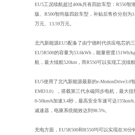
EU5工况续航超过400k共有四款车型：R550智潮
版、R500智尚版四款车型，补贴后售价分别为14.89
万元、13.59万元。
北汽新能源EU5配备了由宁德时代供应电芯的
EU5R500的容量为53.6kWh，能量密度151Wh
航，最大续航520km，而R550可以实现工况续航4
EU5使用了北汽新能源最新的e-MotionDrive
EMD3.0），搭载第三代永磁同步电机，最大扭矩3
0-50km/h加速3.4秒，最高安全车速可达155k
减速器，电驱系统能效达到98.5%。
充电方面，EU5R500和R550均可以实现在30