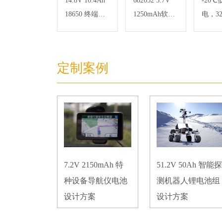
14.8V 10.4Ah
682052 3.7V
-20
18650 终端
1250mAh软包
电，32
POS机锂电池
聚合物锂离子
L148
电池
基站
铁锂
定制案例
7.2V 2150mAh 特
51.2V 50Ah 智能探
种设备导航仪电池
测机器人锂电池组
设计方案
设计方案