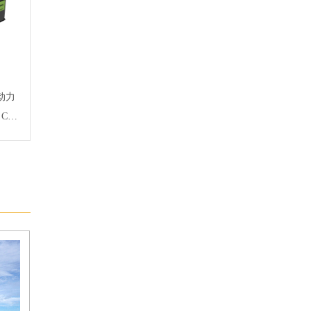
锂动力
an