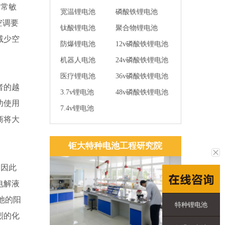
非常敏
宽温锂电池
磷酸铁锂电池
空调要
钛酸锂电池
聚合物锂电池
减少空
防爆锂电池
12v磷酸铁锂电池
机器人电池
24v磷酸铁锂电池
医疗锂电池
36v磷酸铁锂电池
者的越
3.7v锂电池
48v磷酸铁锂电池
功使用
7.4v锂电池
商将大
钜大特种电池工程研究院
，因此
电解液
池的阳
特种锂电池
烈的化