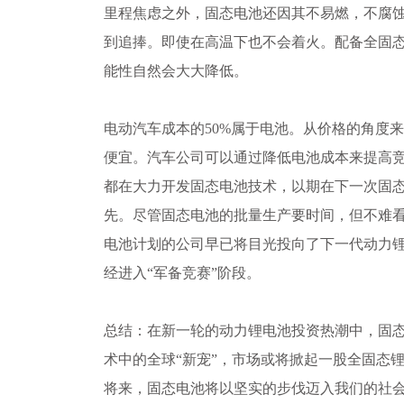
里程焦虑之外，固态电池还因其不易燃，不腐
到追捧。即使在高温下也不会着火。配备全固
能性自然会大大降低。
电动汽车成本的50%属于电池。从价格的角度
便宜。汽车公司可以通过降低电池成本来提高
都在大力开发固态电池技术，以期在下一次固
先。尽管固态电池的批量生产要时间，但不难
电池计划的公司早已将目光投向了下一代动力
经进入“军备竞赛”阶段。
总结：在新一轮的动力锂电池投资热潮中，固
术中的全球“新宠”，市场或将掀起一股全固态
将来，固态电池将以坚实的步伐迈入我们的社