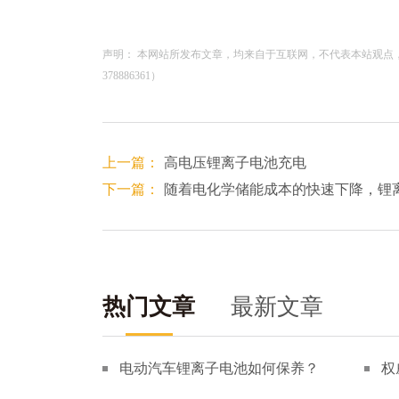
声明： 本网站所发布文章，均来自于互联网，不代表本站观点
378886361）
上一篇：
高电压锂离子电池充电
下一篇：
随着电化学储能成本的快速下降，锂
热门文章
最新文章
电动汽车锂离子电池如何保养？
权