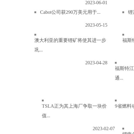
2023-06-01
Cabot公司获290万美元用于...
锂
2023-05-15
澳大利亚的重要锂矿将使其进一步
福斯特
巩...
2023-04-28
福斯特江
通...
TSLA正为其上海厂争取一块价
9省燃料
值...
2023-02-07