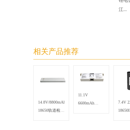
锂电
江...
相关产品推荐
11.1V
14.8V/8800mAh
7.4V 
6600mAh
18650轨道检测
18650
18650B超机锂
仪锂电池组
响产
电池组
组