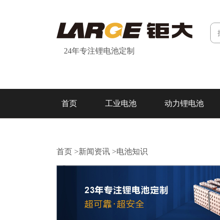
24年专注锂电池定制
首页
工业电池
动力锂电池
研发&制造
关于我们
联系我们
首页
>
新闻资讯
>
电池知识