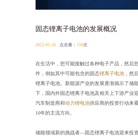
固态锂离子电池的发展概况
2022-05-16
点击量：
556
次
在生活中，您可能接触过各种电子产品，然后
件，例如其中可能包含的固态
锂离子电池
，然
锂离子电池。新能源产业的发展逐渐揭示了储
下，国内外固态锂离子电池及相关上下游产业
汽车制造商和
动力锂电池
供应商的投资行动来看
10年的主流方向。
储能领域新的挑战者—固态锂离子电池迎来投