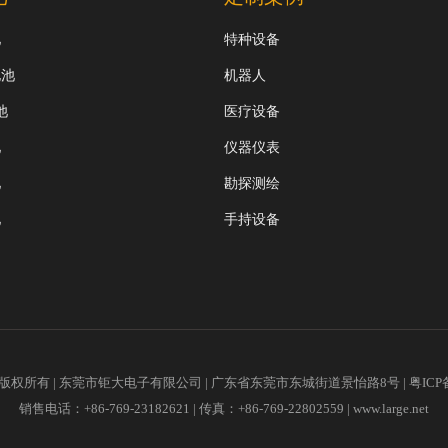
池
特种设备
电池
机器人
池
医疗设备
池
仪器仪表
池
勘探测绘
池
手持设备
2018版权所有 | 东莞市钜大电子有限公司 | 广东省东莞市东城街道景怡路8号 |
粤ICP
销售电话：+86-769-23182621 | 传真：+86-769-22802559 |
www.large.net