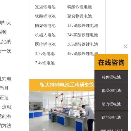
宽温锂电池
磷酸铁锂电池
钛酸锂电池
聚合物锂电池
期却太
防爆锂电池
12v磷酸铁锂电池
很频
机器人电池
24v磷酸铁锂电池
电池的
医疗锂电池
36v磷酸铁锂电池
行一次
3.7v锂电池
48v磷酸铁锂电池
7.4v锂电池
特种锂电池
孔穴电
钜大特种电池工程研究院
尚且
低温锂电池
正造
动力锂电池
，这就
竟能有
储能锂电池
的方法
400-666-3615