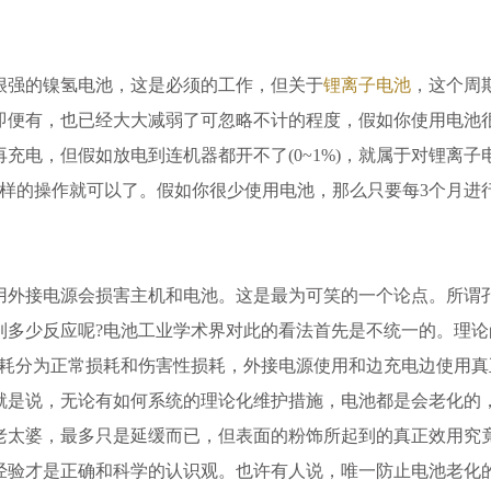
。
很强的镍氢电池，这是必须的工作，但关于
锂离子电池
，这个周
即便有，也已经大大减弱了可忽略不计的程度，假如你使用电池
)再充电，但假如放电到连机器都开不了(0~1%)，就属于对锂离子
这样的操作就可以了。假如你很少使用电池，那么只要每3个月进
用外接电源会损害主机和电池。这是最为可笑的一个论点。所谓
到多少反应呢?电池工业学术界对此的看法首先是不统一的。理论
损耗分为正常损耗和伤害性损耗，外接电源使用和边充电边使用真
就是说，无论有如何系统的理论化维护措施，电池都是会老化的
老太婆，最多只是延缓而已，但表面的粉饰所起到的真正效用究
经验才是正确和科学的认识观。也许有人说，唯一防止电池老化