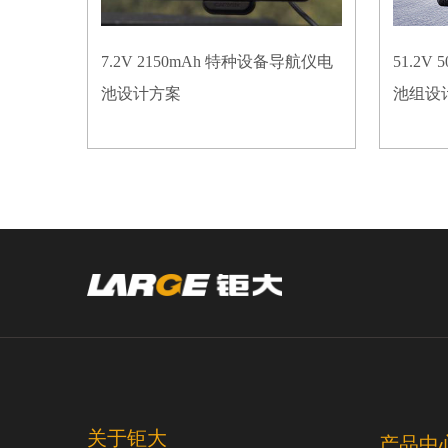
7.2V 2150mAh 特种设备导航仪电
51.2
池设计方案
池组设
关于钜大
产品中