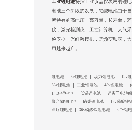
工业锂电池
特指工业仪器仪表用的锂电
电池三个阶段的发展，铅酸电池由于自
所特有的高电压，高容量，长寿命，环
仪，激光检测仪，工控计算机，大气采
绘仪器，光纤溶接机，选频变频表，大
用越来越广。
|
|
|
锂电池
5v锂电池
动力锂电池
12v
|
|
|
36v锂电池
工业锂电池
48v锂电池
|
|
14.8v锂电池
低温锂电池
锂离子电池
|
|
聚合物锂电池
防爆锂电池
12v磷酸铁
|
|
医疗锂电池
36v磷酸铁锂电池
3.7v锂