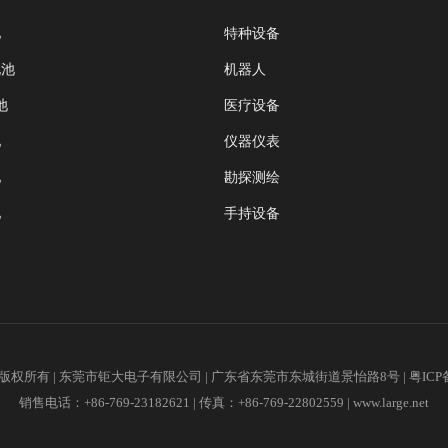
池
特种设备
电池
机器人
池
医疗设备
池
仪器仪表
池
勘探测绘
池
手持设备
2018版权所有 | 东莞市钜大电子有限公司 | 广东省东莞市东城街道景怡路8号 |
粤ICP
销售电话：+86-769-23182621 | 传真：+86-769-22802559 |
www.large.net