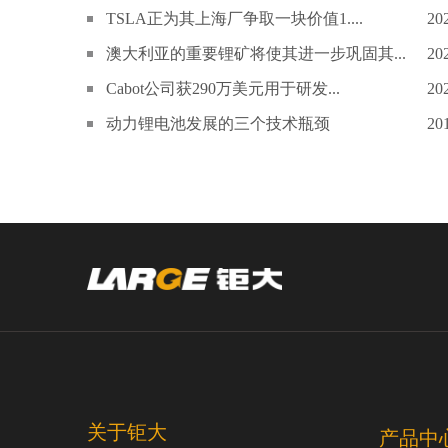
TSLA正为其上海厂争取一块价值1....
20
澳大利亚的重要锂矿将使其进一步巩固其...
20
Cabot公司获290万美元用于研发...
20
动力锂电池发展的三个技术瓶颈
20
关于钜大
产品中