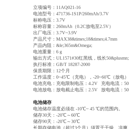
立项编号：11AQ021-16
电池型号：471736-1S1P/260mAh/3.7V
标称电压：3.7V
标称容量：260mAh（0.2C放电至2.5V）
出厂电压：3.7V~3.9V
产品尺寸：MAX38&times;18&times;4.7mm
产品内阻：&le;365m&Omega;
电池重量：6 g
输出方式：UL1571#30红黑线，线长50&plusmn;
执行标准：GB/T 18287-2000
保质期限：12个月
工作温度：0~45℃（充电），-20~60℃（放电）
电池充电：充电限制电压：4.2V 充电电流：50mA
电池放电：放电截止电压：2.5V 放电电流：50mA
电池
电池储存温度必须在 -10℃~ 45 ℃的范围内。
储存30天：-20℃～60℃
储存90天：-20℃～30℃
长期存储电池（超过3个月）须置于干燥、凉爽（温度