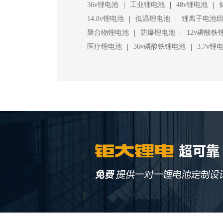
|
|
|
36v锂电池
工业锂电池
48v锂电池
|
|
14.8v锂电池
低温锂电池
锂离子电池
|
|
聚合物锂电池
防爆锂电池
12v磷酸铁
|
|
医疗锂电池
36v磷酸铁锂电池
3.7v锂