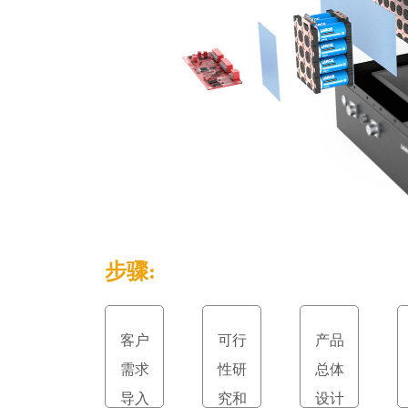
步骤:
客户
可行
产品
需求
性研
总体
导入
究和
设计