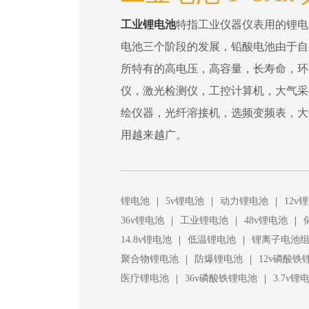
工业锂电池
特指工业仪器仪表用的锂电
电池三个阶段的发展，铅酸电池由于自
所特有的高电压，高容量，长寿命，环
仪，激光检测仪，工控计算机，大气采
绘仪器，光纤溶接机，选频变频表，大
用越来越广。
|
|
|
锂电池
5v锂电池
动力锂电池
12v
|
|
|
36v锂电池
工业锂电池
48v锂电池
|
|
14.8v锂电池
低温锂电池
锂离子电池
|
|
聚合物锂电池
防爆锂电池
12v磷酸铁
|
|
医疗锂电池
36v磷酸铁锂电池
3.7v锂