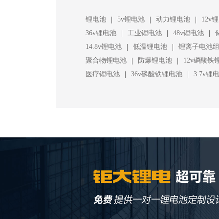
|
|
|
锂电池
5v锂电池
动力锂电池
12v
|
|
|
36v锂电池
工业锂电池
48v锂电池
|
|
14.8v锂电池
低温锂电池
锂离子电池
|
|
聚合物锂电池
防爆锂电池
12v磷酸铁
|
|
医疗锂电池
36v磷酸铁锂电池
3.7v锂