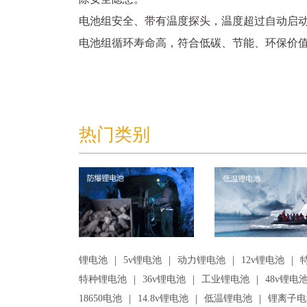
电池组安全、带有温度探头，温度超过自动启
电池组循环寿命高，符合低碳、节能、环保价
热门类别
|
|
|
|
锂电池
5v锂电池
动力锂电池
12v锂电池
|
|
|
特种锂电池
36v锂电池
工业锂电池
48v锂电
|
|
|
18650电池
14.8v锂电池
低温锂电池
锂离子电