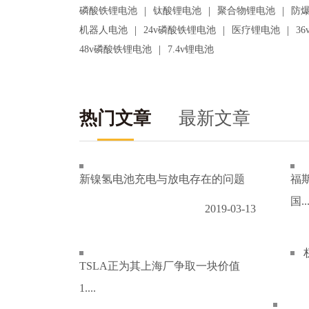
|
|
|
磷酸铁锂电池
钛酸锂电池
聚合物锂电池
防
|
|
|
机器人电池
24v磷酸铁锂电池
医疗锂电池
3
|
48v磷酸铁锂电池
7.4v锂电池
热门文章
最新文章
新镍氢电池充电与放电存在的问题
福
国..
2019-03-13
TSLA正为其上海厂争取一块价值
1....