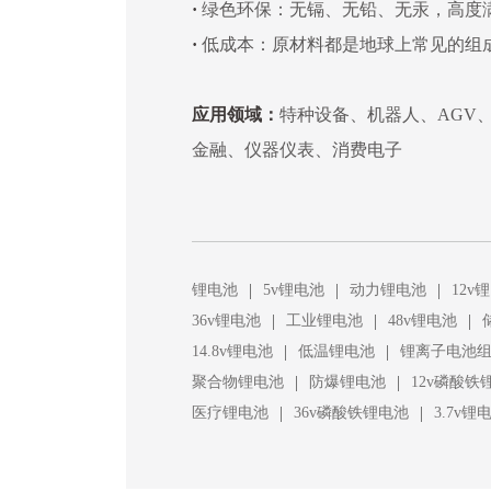
·
绿色环保：无镉、无铅、无汞，高度
·
低成本：原材料都是地球上常见的组
应用领域：
特种设备、机器人、AGV
金融、仪器仪表、消费电子
|
|
|
锂电池
5v锂电池
动力锂电池
12v
|
|
|
36v锂电池
工业锂电池
48v锂电池
|
|
14.8v锂电池
低温锂电池
锂离子电池
|
|
聚合物锂电池
防爆锂电池
12v磷酸铁
|
|
医疗锂电池
36v磷酸铁锂电池
3.7v锂