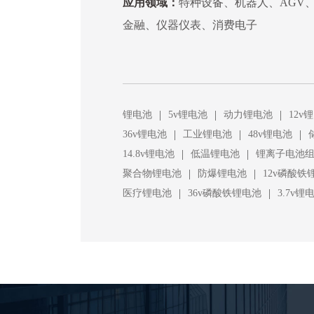
应用领域：
特种设备、机器人、AGV
金融、仪器仪表、消费电子
|
|
|
锂电池
5v锂电池
动力锂电池
12v
|
|
|
36v锂电池
工业锂电池
48v锂电池
|
|
14.8v锂电池
低温锂电池
锂离子电池
|
|
聚合物锂电池
防爆锂电池
12v磷酸铁
|
|
医疗锂电池
36v磷酸铁锂电池
3.7v锂