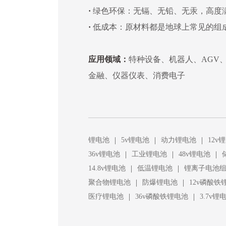
·
绿色环保：无镉、无铅、无汞，高度
·
低成本：原材料都是地球上常见的组
应用领域：
特种设备、机器人、AGV
金融、仪器仪表、消费电子
|
|
|
锂电池
5v锂电池
动力锂电池
12v
|
|
|
36v锂电池
工业锂电池
48v锂电池
|
|
14.8v锂电池
低温锂电池
锂离子电池
|
|
聚合物锂电池
防爆锂电池
12v磷酸铁
|
|
医疗锂电池
36v磷酸铁锂电池
3.7v锂