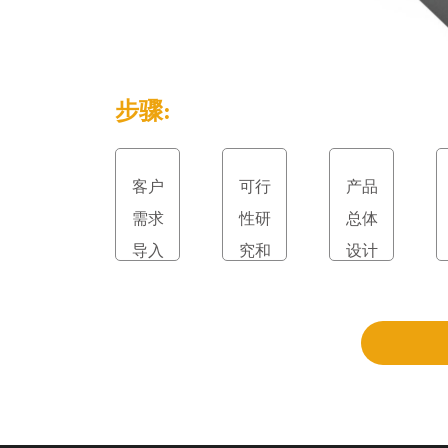
步骤:
客户
可行
产品
需求
性研
总体
导入
究和
设计
立项
和评
审