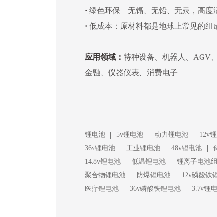
·
绿色环保：无镉、无铅、无汞，高度
·
低成本：原材料都是地球上常见的组
应用领域：
特种设备、机器人、AGV
金融、仪器仪表、消费电子
|
|
|
锂电池
5v锂电池
动力锂电池
12v
|
|
|
36v锂电池
工业锂电池
48v锂电池
|
|
14.8v锂电池
低温锂电池
锂离子电池
|
|
聚合物锂电池
防爆锂电池
12v磷酸铁
|
|
医疗锂电池
36v磷酸铁锂电池
3.7v锂