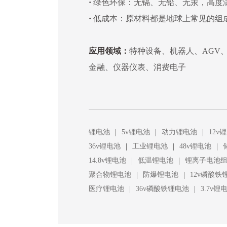
·
绿色环保：无镉、无铅、无汞，高度
·
低成本：原材料都是地球上常见的组
应用领域：
特种设备、机器人、AGV
金融、仪器仪表、消费电子
|
|
|
锂电池
5v锂电池
动力锂电池
12v
|
|
|
36v锂电池
工业锂电池
48v锂电池
|
|
14.8v锂电池
低温锂电池
锂离子电池
|
|
聚合物锂电池
防爆锂电池
12v磷酸铁
|
|
医疗锂电池
36v磷酸铁锂电池
3.7v锂