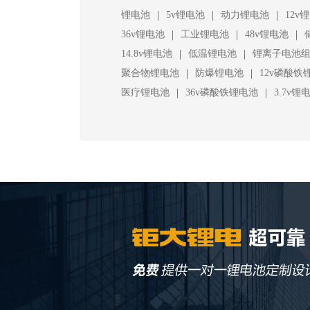
|
|
|
锂电池
5v锂电池
动力锂电池
12v
|
|
|
36v锂电池
工业锂电池
48v锂电池
|
|
14.8v锂电池
低温锂电池
锂离子电池
|
|
聚合物锂电池
防爆锂电池
12v磷酸铁
|
|
医疗锂电池
36v磷酸铁锂电池
3.7v锂