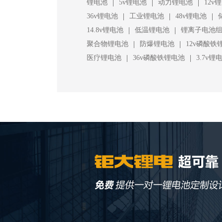
|
|
|
锂电池
5v锂电池
动力锂电池
12v
|
|
|
36v锂电池
工业锂电池
48v锂电池
|
|
14.8v锂电池
低温锂电池
锂离子电池
|
|
聚合物锂电池
防爆锂电池
12v磷酸铁
|
|
医疗锂电池
36v磷酸铁锂电池
3.7v锂