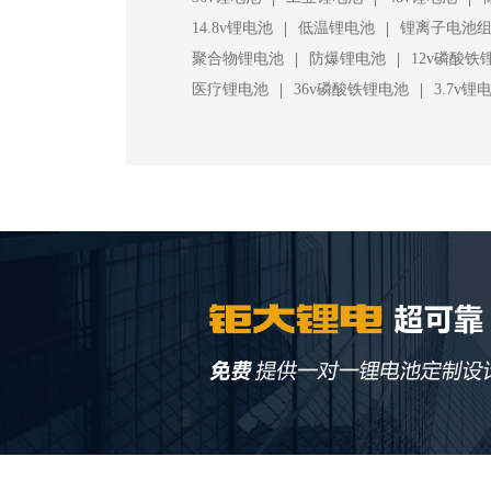
|
|
14.8v锂电池
低温锂电池
锂离子电池
|
|
聚合物锂电池
防爆锂电池
12v磷酸铁
|
|
医疗锂电池
36v磷酸铁锂电池
3.7v锂