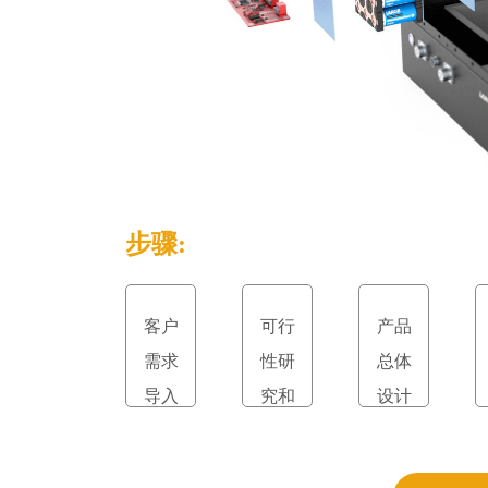
步骤:
客户
可行
产品
需求
性研
总体
导入
究和
设计
立项
和评
审