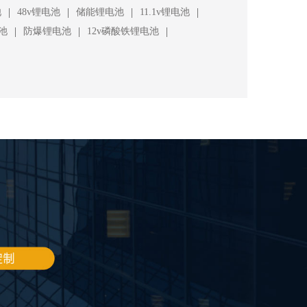
|
|
|
|
池
48v锂电池
储能锂电池
11.1v锂电池
|
|
|
池
防爆锂电池
12v磷酸铁锂电池