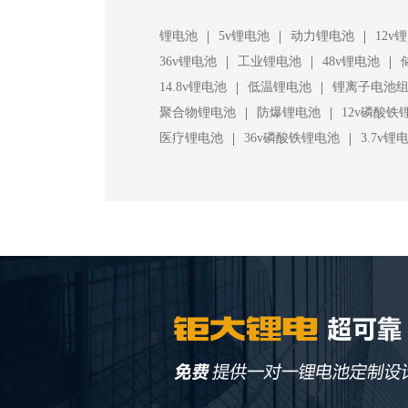
|
|
|
锂电池
5v锂电池
动力锂电池
12v
|
|
|
36v锂电池
工业锂电池
48v锂电池
|
|
14.8v锂电池
低温锂电池
锂离子电池
|
|
聚合物锂电池
防爆锂电池
12v磷酸铁
|
|
医疗锂电池
36v磷酸铁锂电池
3.7v锂