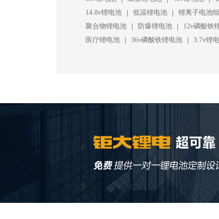
|
|
14.8v锂电池
低温锂电池
锂离子电池
|
|
聚合物锂电池
防爆锂电池
12v磷酸铁
|
|
医疗锂电池
36v磷酸铁锂电池
3.7v锂