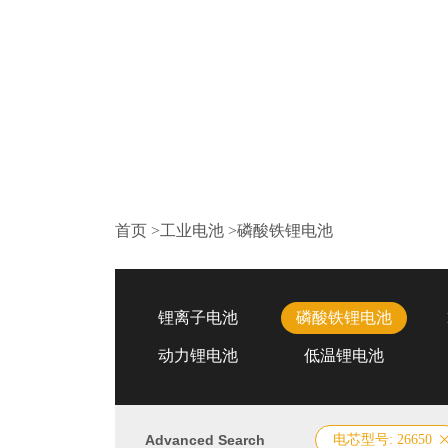
首页
>
工业电池
>
磷酸铁锂电池
锂离子电池
磷酸铁锂电池
动力锂电池
低温锂电池
Advanced Search
电芯型号: 26650