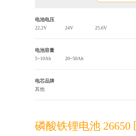
电池电压
22.2V
24V
25.6V
电池容量
5~10Ah
20~50Ah
电芯品牌
其他
磷酸铁锂电池 26650