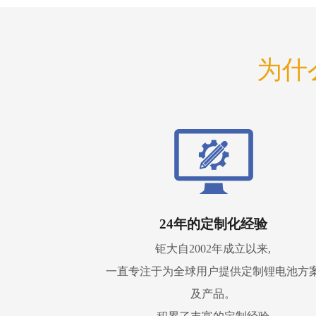
为什
24年的定制化经验
钜大自2002年成立以来,
一直专注于为全球用户提供定制锂电池方
及产品。