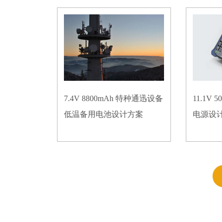
7.4V 8800mAh 特种通迅设备
11.1V
低温备用电池设计方案
电源设