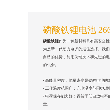
磷酸铁锂电池 26
磷酸铁锂
作为一种新材料具有高安全性
为是新一代动力电源的最佳选择。我们
自己的优势，利用尖端技术和先进的电
的机会。
·
高能量密度：能量密度是铅酸电池的3
·
工作温度范围广：充电温度范围0℃到4
·
电荷保存能力好：得益于低自放电率
量。