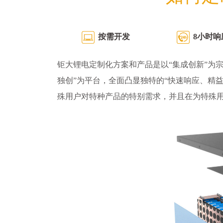
按需开发
8小时响
钜大锂电定制化方案和产品是以“集成创新”为宗
独创”为平台，全面凸显独特的“快速响应、精
殊用户对特种产品的特别需求，并且在为特殊