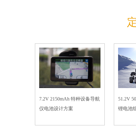
7.2V 2150mAh 特种设备导航
51.2V
仪电池设计方案
锂电池