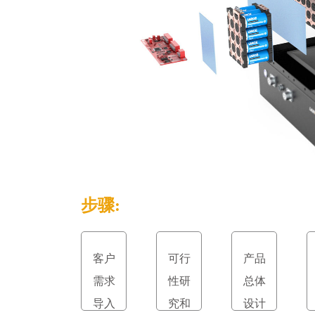
步骤:
客户
可行
产品
需求
性研
总体
导入
究和
设计