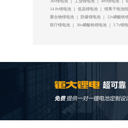
|
|
|
36v锂电池
工业锂电池
48v锂电池
|
|
14.8v锂电池
低温锂电池
锂离子电池
|
|
聚合物锂电池
防爆锂电池
12v磷酸铁
|
|
医疗锂电池
36v磷酸铁锂电池
3.7v锂