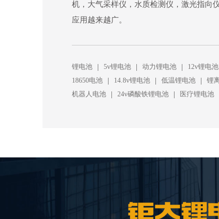
机，大气采样仪，水质检测仪，激光指向
应用越来越广。
|
|
|
锂电池
5v锂电池
动力锂电池
12v锂电池
|
|
|
18650电池
14.8v锂电池
低温锂电池
锂
|
|
机器人电池
24v磷酸铁锂电池
医疗锂电池