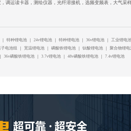
仪，调运读卡器，测绘仪器，光纤溶接机，选频变频表，大气采
|
|
|
|
|
特种锂电池
24v锂电池
特种锂电池
36v锂电池
工业锂电
|
|
|
|
离子电池组
宽温锂电池
磷酸铁锂电池
钛酸锂电池
聚合物锂电
|
|
|
|
36v磷酸铁锂电池
3.7v锂电池
48v磷酸铁锂电池
7.4v锂电池