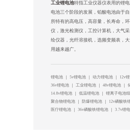
工业锂电池
特指工业仪器仪表用的锂电
电池三个阶段的发展，铅酸电池由于自
所特有的高电压，高容量，长寿命，环
仪，激光检测仪，工控计算机，大气采
绘仪器，光纤溶接机，选频变频表，大
用越来越广。
|
|
|
锂电池
5v锂电池
动力锂电池
12v
|
|
|
36v锂电池
工业锂电池
48v锂电池
|
|
14.8v锂电池
低温锂电池
锂离子电池
|
|
聚合物锂电池
防爆锂电池
12v磷酸铁
|
|
医疗锂电池
36v磷酸铁锂电池
3.7v锂