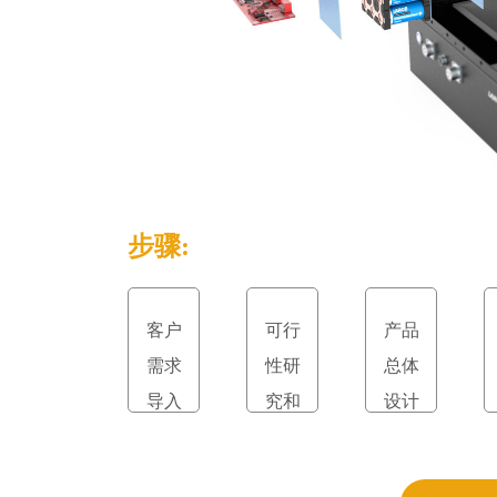
步骤:
客户
可行
产品
需求
性研
总体
导入
究和
设计
立项
和评
审