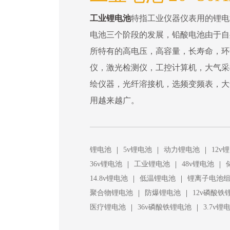
工业锂电池
特指工业仪器仪表用的锂电
电池三个阶段的发展，铅酸电池由于自
所特有的高电压，高容量，长寿命，环
仪，激光检测仪，工控计算机，大气采
绘仪器，光纤溶接机，选频变频表，大
用越来越广。
|
|
|
锂电池
5v锂电池
动力锂电池
12v
|
|
|
36v锂电池
工业锂电池
48v锂电池
|
|
14.8v锂电池
低温锂电池
锂离子电池
|
|
聚合物锂电池
防爆锂电池
12v磷酸铁
|
|
医疗锂电池
36v磷酸铁锂电池
3.7v锂