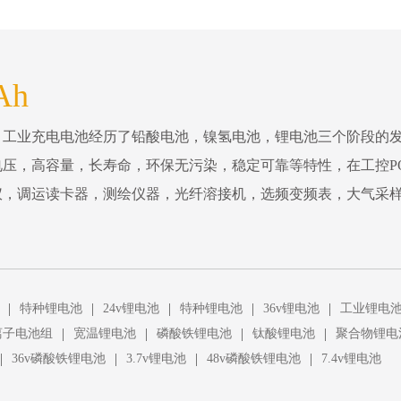
Ah
。工业充电电池经历了铅酸电池，镍氢电池，锂电池三个阶段的
压，高容量，长寿命，环保无污染，稳定可靠等特性，在工控P
仪，调运读卡器，测绘仪器，光纤溶接机，选频变频表，大气采
|
|
|
|
|
特种锂电池
24v锂电池
特种锂电池
36v锂电池
工业锂电
|
|
|
|
离子电池组
宽温锂电池
磷酸铁锂电池
钛酸锂电池
聚合物锂电
|
|
|
|
36v磷酸铁锂电池
3.7v锂电池
48v磷酸铁锂电池
7.4v锂电池