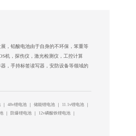
发展，铅酸电池由于自身的不环保，笨重等
OS机，探伤仪，激光检测仪，工控计算
样器，手持标签读写器，安防设备等领域的
|
|
|
|
池
48v锂电池
储能锂电池
11.1v锂电池
|
|
|
池
防爆锂电池
12v磷酸铁锂电池