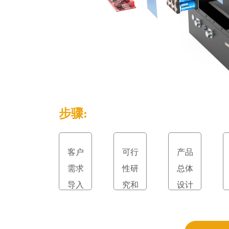
步骤:
客户
可行
产品
需求
性研
总体
导入
究和
设计
立项
和评
审