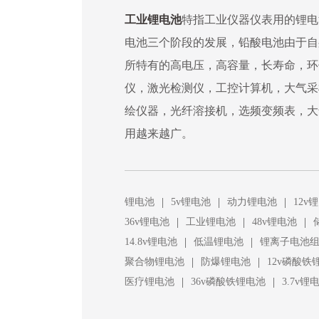
工业锂电池
特指工业仪器仪表用的锂电
电池三个阶段的发展，铅酸电池由于自
所特有的高电压，高容量，长寿命，环
仪，激光检测仪，工控计算机，大气采
绘仪器，光纤溶接机，选频变频表，大
用越来越广。
|
|
|
锂电池
5v锂电池
动力锂电池
12v
|
|
|
36v锂电池
工业锂电池
48v锂电池
|
|
14.8v锂电池
低温锂电池
锂离子电池
|
|
聚合物锂电池
防爆锂电池
12v磷酸铁
|
|
医疗锂电池
36v磷酸铁锂电池
3.7v锂