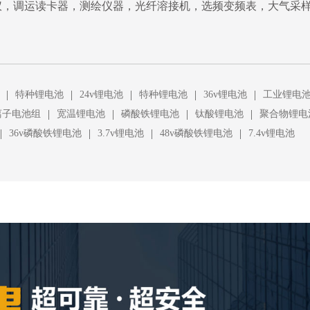
仪，调运读卡器，测绘仪器，光纤溶接机，选频变频表，大气采
|
|
|
|
|
特种锂电池
24v锂电池
特种锂电池
36v锂电池
工业锂电
|
|
|
|
离子电池组
宽温锂电池
磷酸铁锂电池
钛酸锂电池
聚合物锂电
|
|
|
|
36v磷酸铁锂电池
3.7v锂电池
48v磷酸铁锂电池
7.4v锂电池