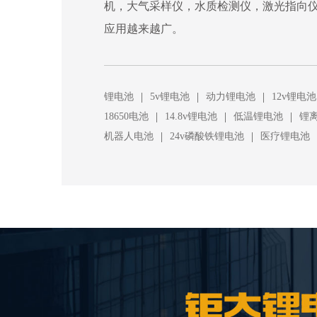
机，大气采样仪，水质检测仪，激光指向
应用越来越广。
|
|
|
锂电池
5v锂电池
动力锂电池
12v锂电池
|
|
|
18650电池
14.8v锂电池
低温锂电池
锂
|
|
机器人电池
24v磷酸铁锂电池
医疗锂电池