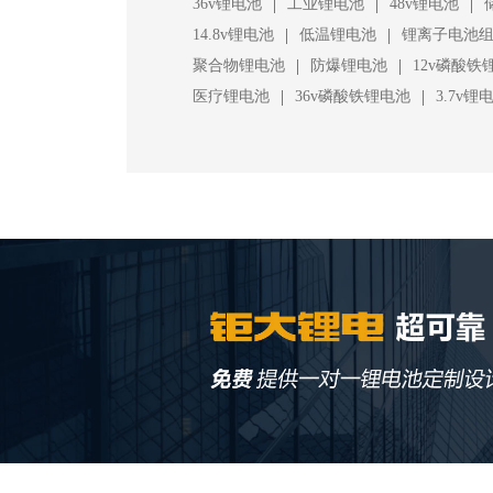
|
|
|
36v锂电池
工业锂电池
48v锂电池
|
|
14.8v锂电池
低温锂电池
锂离子电池
|
|
聚合物锂电池
防爆锂电池
12v磷酸铁
|
|
医疗锂电池
36v磷酸铁锂电池
3.7v锂