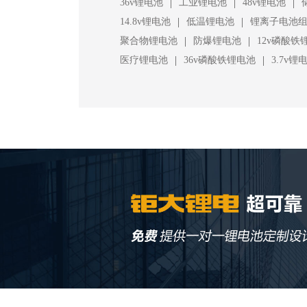
|
|
|
36v锂电池
工业锂电池
48v锂电池
|
|
14.8v锂电池
低温锂电池
锂离子电池
|
|
聚合物锂电池
防爆锂电池
12v磷酸铁
|
|
医疗锂电池
36v磷酸铁锂电池
3.7v锂