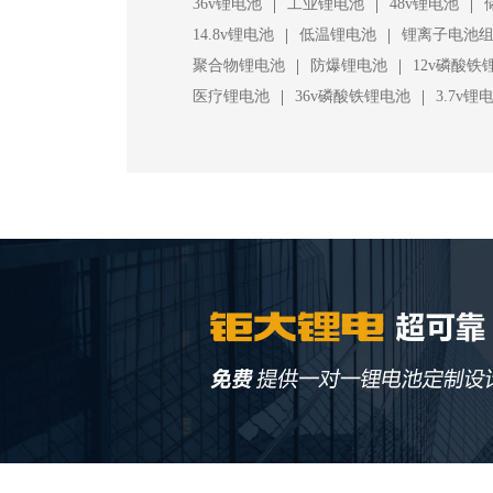
|
|
|
36v锂电池
工业锂电池
48v锂电池
|
|
14.8v锂电池
低温锂电池
锂离子电池
|
|
聚合物锂电池
防爆锂电池
12v磷酸铁
|
|
医疗锂电池
36v磷酸铁锂电池
3.7v锂