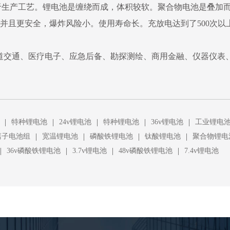
于生产工艺。锂电池是缠绕而成，体积较软。聚合物电池是叠加
。并且更安全，爆炸风险小。使用寿命长。充放电达到了500次以
道交通、医疗电子、应急后备、勘探测绘、商用金融、仪器仪表
|
|
|
|
|
特种锂电池
24v锂电池
特种锂电池
36v锂电池
工业锂电
|
|
|
|
离子电池组
宽温锂电池
磷酸铁锂电池
钛酸锂电池
聚合物锂电
|
|
|
|
36v磷酸铁锂电池
3.7v锂电池
48v磷酸铁锂电池
7.4v锂电池