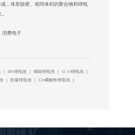
而成，体形较硬。相同体积的聚合物和锂电
上。
、消费电子
|
|
|
|
池
48v锂电池
储能锂电池
11.1v锂电池
|
|
|
池
防爆锂电池
12v磷酸铁锂电池