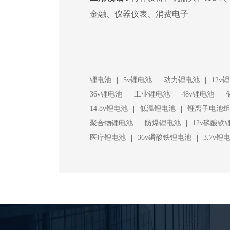
金融、仪器仪表、消费电子
|
|
|
锂电池
5v锂电池
动力锂电池
12v
|
|
|
36v锂电池
工业锂电池
48v锂电池
|
|
14.8v锂电池
低温锂电池
锂离子电池
|
|
聚合物锂电池
防爆锂电池
12v磷酸铁
|
|
医疗锂电池
36v磷酸铁锂电池
3.7v锂