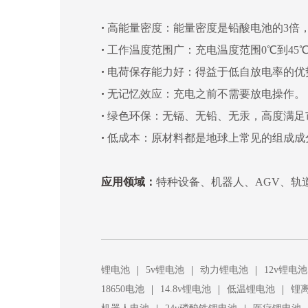
·
高能量密度：能量密度是铅酸电池的3倍
·
工作温度范围广：充电温度范围0℃到45℃
·
电荷保存能力好：得益于低自放电率的优
·
无记忆效应：充电之前不需要放电操作。
·
绿色环保：无镉、无铅、无汞，高度满足
·
低成本：原材料都是地球上常见的组成成
应用领域：
特种设备、机器人、AGV、轨
|
|
|
锂电池
5v锂电池
动力锂电池
12v锂电池
|
|
|
18650电池
14.8v锂电池
低温锂电池
锂