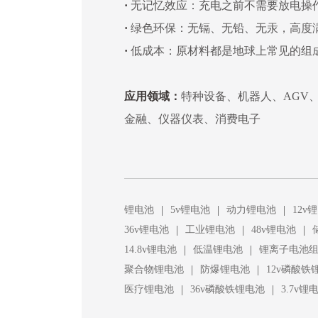
·
无记忆效应：充电之前不需要放电操
·
绿色环保：无镉、无铅、无汞，高度
·
低成本：原材料都是地球上常见的组
应用领域：
特种设备、机器人、AGV
金融、仪器仪表、消费电子
|
|
|
锂电池
5v锂电池
动力锂电池
12v
|
|
|
36v锂电池
工业锂电池
48v锂电池
|
|
14.8v锂电池
低温锂电池
锂离子电池
|
|
聚合物锂电池
防爆锂电池
12v磷酸铁
|
|
医疗锂电池
36v磷酸铁锂电池
3.7v锂