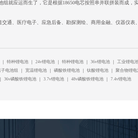
电池组就应运而生了，它是根据18650电芯按照串并联拼装而成
道交通、医疗电子、应急后备、勘探测绘、商用金融、仪器仪表
|
|
|
|
|
特种锂电池
24v锂电池
特种锂电池
36v锂电池
工业锂电
|
|
|
|
离子电池组
宽温锂电池
磷酸铁锂电池
钛酸锂电池
聚合物锂电
|
|
|
|
36v磷酸铁锂电池
3.7v锂电池
48v磷酸铁锂电池
7.4v锂电池