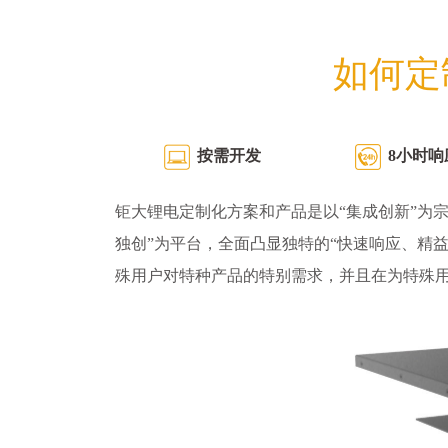
如何定
按需开发
8小时响
钜大锂电定制化方案和产品是以“集成创新”为宗
独创”为平台，全面凸显独特的“快速响应、精
殊用户对特种产品的特别需求，并且在为特殊