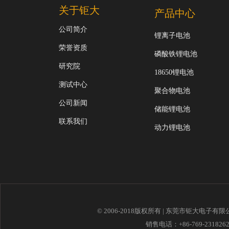
关于钜大
产品中心
公司简介
锂离子电池
荣誉资质
磷酸铁锂电池
研究院
18650锂电池
测试中心
聚合物电池
公司新闻
储能锂电池
联系我们
动力锂电池
© 2006-2018版权所有 | 东莞市钜大电子有
销售电话：+86-769-23182621