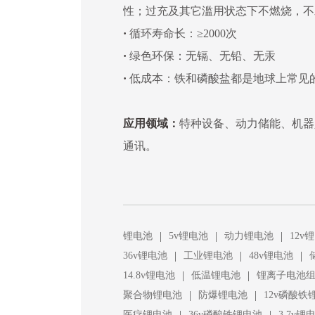
性；过充及其它滥用状态下不燃烧，不
·
循环寿命长：≥2000次
·
绿色环保：无镉、无铅、无汞
·
低成本：铁和磷酸盐都是地球上常见
应用领域：
特种设备、动力储能、机器
通讯。
|
|
|
锂电池
5v锂电池
动力锂电池
12v
|
|
|
36v锂电池
工业锂电池
48v锂电池
|
|
14.8v锂电池
低温锂电池
锂离子电池
|
|
聚合物锂电池
防爆锂电池
12v磷酸铁
|
|
医疗锂电池
36v磷酸铁锂电池
3.7v锂