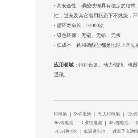
·
高安全性：磷酸铁锂具有稳定的结构；
性；过充及其它滥用状态下不燃烧，不
·
循环寿命长：≥2000次
·
绿色环保：无镉、无铅、无汞
·
低成本：铁和磷酸盐都是地球上常见
应用领域：
特种设备、动力储能、机器
通讯。
|
|
|
锂电池
5v锂电池
动力锂电池
12v
|
|
|
36v锂电池
工业锂电池
48v锂电池
|
|
14.8v锂电池
低温锂电池
锂离子电池