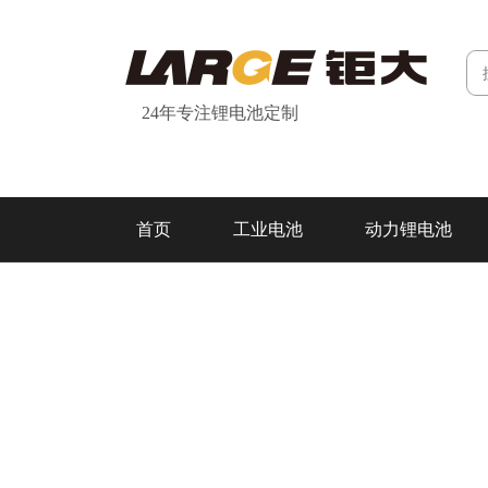
24年专注锂电池定制
首页
工业电池
动力锂电池
研发&制造
关于我们
联系我们