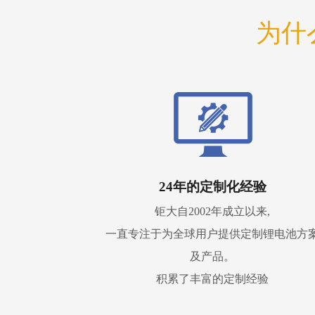
为什
24年的定制化经验
钜大自2002年成立以来,
一直专注于为全球用户提供定制锂电池方
及产品。
积累了丰富的定制经验