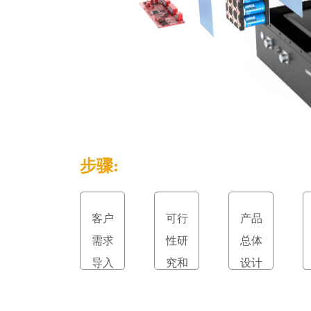
步骤:
客户
可行
产品
需求
性研
总体
导入
究和
设计
立项
和评
审