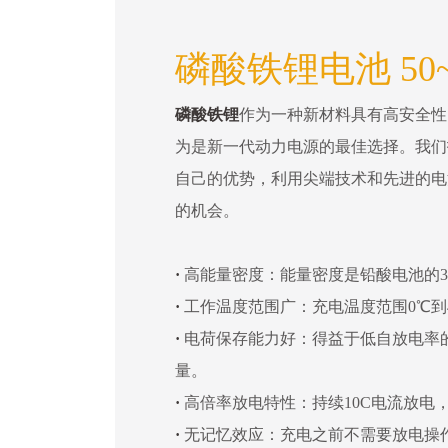
磷酸铁锂电池 50~
磷酸铁锂
作为一种新材料具有高安全性
为是新一代动力电源的最佳选择。我们
自己的优势，利用尖端技术和先进的电
的机会。
·
高能量密度：能量密度是铅酸电池的3
·
工作温度范围广：充电温度范围0℃到4
·
电荷保存能力好：得益于低自放电率
量。
·
高倍率放电特性：持续10C电流放电，
·
无记忆效应：充电之前不需要放电操