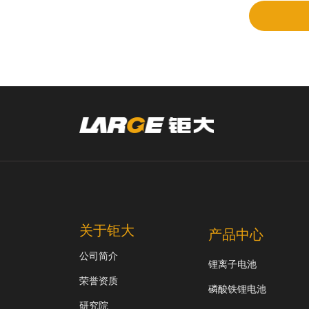
关于钜大
产品中心
公司简介
锂离子电池
荣誉资质
磷酸铁锂电池
研究院