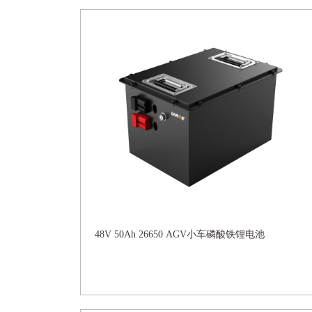
48V 50Ah 26650 AGV小车磷酸铁锂电池