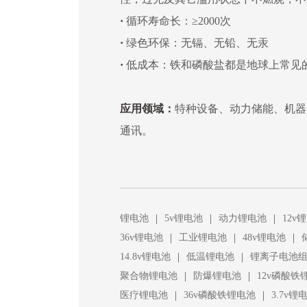
·
循环寿命长：≥2000次
·
绿色环保：无镉、无铅、无汞
·
低成本：铁和磷酸盐都是地球上常见
应用领域：
特种设备、动力储能、机器
通讯。
|
|
|
锂电池
5v锂电池
动力锂电池
12v
|
|
|
36v锂电池
工业锂电池
48v锂电池
|
|
14.8v锂电池
低温锂电池
锂离子电池
|
|
聚合物锂电池
防爆锂电池
12v磷酸铁
|
|
医疗锂电池
36v磷酸铁锂电池
3.7v锂