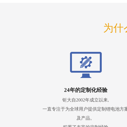
为什
24年的定制化经验
钜大自2002年成立以来,
一直专注于为全球用户提供定制锂电池方
及产品。