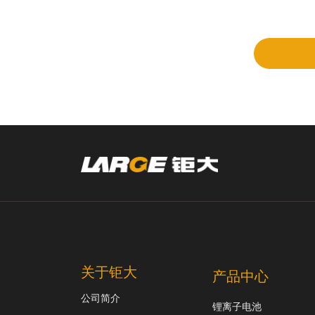
立项
和评
审
关于钜大
产品中心
公司简介
锂离子电池