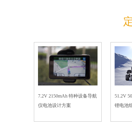
7.2V 2150mAh 特种设备导航
51.2V
仪电池设计方案
锂电池