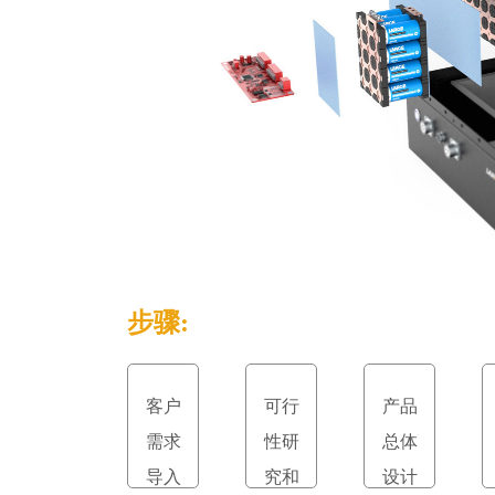
步骤:
客户
可行
产品
需求
性研
总体
导入
究和
设计