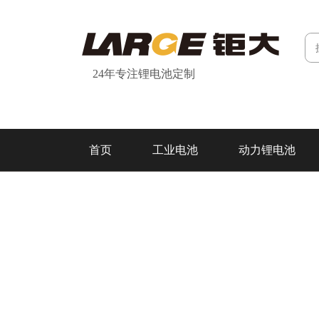
24年专注锂电池定制
首页
工业电池
动力锂电池
研发&制造
关于我们
联系我们