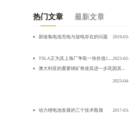
热门文章
最新文章
新镍氢电池充电与放电存在的问题
2019-03
TSLA正为其上海厂争取一块价值1....
2023-02
澳大利亚的重要锂矿将使其进一步巩固其...
2023-04
动力锂电池发展的三个技术瓶颈
2017-03