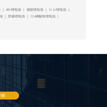
|
|
|
|
池
48v锂电池
储能锂电池
11.1v锂电池
|
|
|
池
防爆锂电池
12v磷酸铁锂电池