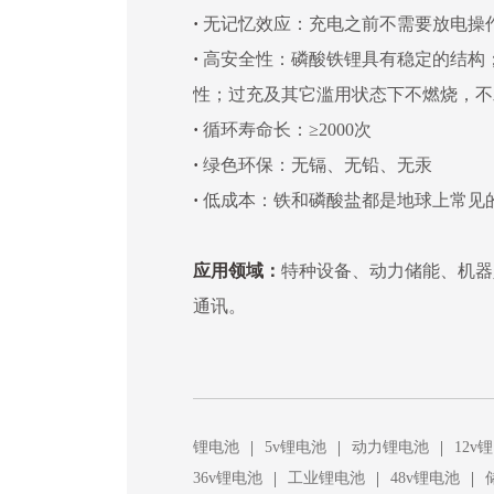
·
无记忆效应：充电之前不需要放电操
·
高安全性：磷酸铁锂具有稳定的结构；
性；过充及其它滥用状态下不燃烧，不
·
循环寿命长：≥2000次
·
绿色环保：无镉、无铅、无汞
·
低成本：铁和磷酸盐都是地球上常见
应用领域：
特种设备、动力储能、机器
通讯。
|
|
|
锂电池
5v锂电池
动力锂电池
12v
|
|
|
36v锂电池
工业锂电池
48v锂电池