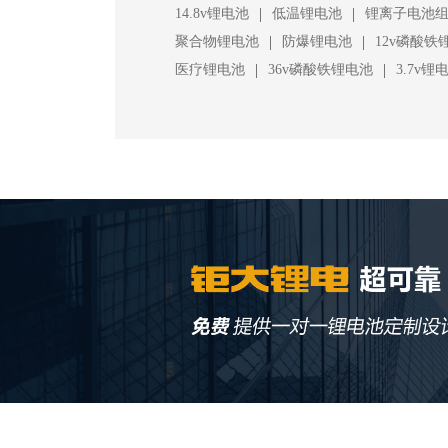
|
|
14.8v锂电池
低温锂电池
锂离子电池
|
|
聚合物锂电池
防爆锂电池
12v磷酸铁
|
|
医疗锂电池
36v磷酸铁锂电池
3.7v锂